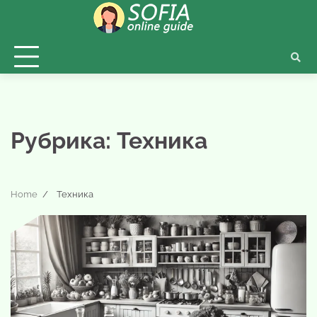
Skip
to
content
Рубрика:
Техника
Home
Техника