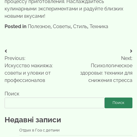
процессу приготовления. Наслаждайтесь
кулинарными экспериментами и радуйте близких
новыми вкусами!
Posted in
Полезное
,
Советы
,
Стиль
,
Техника
Навигация
Previous:
Next:
по
Искусство макияжа:
Психологическое
записям
советы и уловки от
здоровье: техники для
профессионалов
снижения стресса
Поиск
Поиск
Недавні записи
Отдых в Гоа с детьми